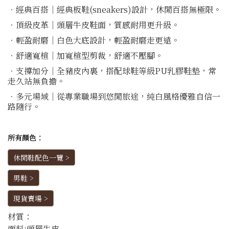
．經典百搭｜經典板鞋(sneakers)設計，休閒百搭無極限。
．頂級皮革｜頭層牛皮鞋面，質感耐用更升級。
．輕盈耐磨｜白色大底設計，輕盈耐磨走更遠。
．舒適寬楦｜加寬楦型剪裁，舒適不壓腳。
．支撐加分｜全豬皮內裏，搭配球鞋等級PU乳膠鞋墊，常
走久站無負擔。
．多元場域｜從專業職場到悠閒旅途，純白風格優雅自信一
路隨行。
所有顏色：
休閒鞋配色一覽 >
男鞋 >
現貨賣場 >
材質：
面料:頭層牛皮