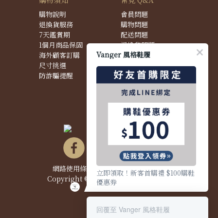
購物說明
會員問題
退換貨服務
購物問題
7天鑑賞期
配送問題
1個月商品保固
退換貨問題
Vanger 風格鞋履
海外顧客訂購
商品問題
尺寸挑選
防詐騙提醒
網路使用條款&政策
|
隱私權聲明
|
立即領取！新客首購禮 $100購鞋
Copyright © 2021 Vanger 風格鞋履
優惠券
回覆至 Vanger 風格鞋履