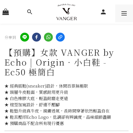
分享到
【預購】女款 VANGER by
Echo | Origin．小白鞋 -
Ec50 極簡白
★ 經典版鞋(sneaker)設計，休閒百搭無極限
★ 頭層牛皮鞋面，質感耐用更升級
★ 白色橡膠大底，輕盈耐磨走更遠
★ 楦型加寬設計，舒適不壓腳
★ 鞋墊升級真牛皮，親膚透氣，長時間穿著依然輕盈自在
★ 鞋舌壓印Echo Logo，低調卻有辨識度，品味細節盡顯
★ 預購商品不配合所有現行優惠