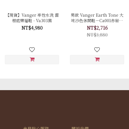
【現貨】Vanger 率性水洗 雷
男款 Vanger Earth Tone 大
根底樂福鞋 - Va303黑
地沙色休閒鞋－Ca001赤岩色
(牛皮拼接磨砂皮)
NT$4,980
NT$2,716
NT$3,880
會員貼心服務
關於我們