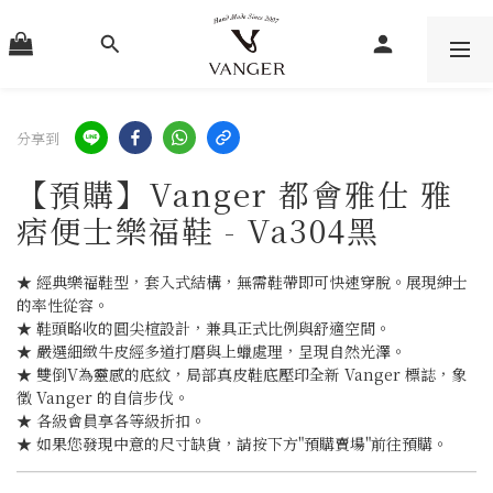
分享到
【預購】Vanger 都會雅仕 雅
痞便士樂福鞋 - Va304黑
★ 經典樂福鞋型，套入式結構，無需鞋帶即可快速穿脫。展現紳士
的率性從容。
★ 鞋頭略收的圓尖楦設計，兼具正式比例與舒適空間。
★ 嚴選細緻牛皮經多道打磨與上蠟處理，呈現自然光澤。
★ 雙倒V為靈感的底紋，局部真皮鞋底壓印全新 Vanger 標誌，象
徵 Vanger 的自信步伐。
★ 各級會員享各等級折扣。
★ 如果您發現中意的尺寸缺貨，請按下方"預購賣場"前往預購。