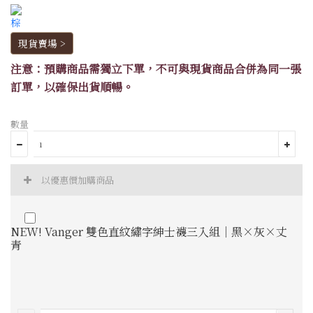
現貨賣場 >
注意：預購商品需獨立下單，不可與現貨商品合併為同一張
訂單，以確保出貨順暢。
數量
以優惠價加購商品
NEW! Vanger 雙色直紋繡字紳士襪三入組｜黑×灰×丈
青