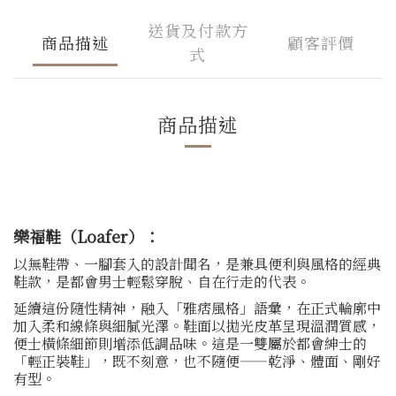
送貨及付款方
商品描述
顧客評價
式
商品描述
樂福鞋（Loafer）：
以無鞋帶、一腳套入的設計聞名，是兼具便利與風格的經典
鞋款，是都會男士輕鬆穿脫、自在行走的代表。
延續這份隨性精神，融入「雅痞風格」語彙，在正式輪廓中
加入柔和線條與細膩光澤。鞋面以拋光皮革呈現溫潤質感，
便士橫條細節則增添低調品味。這是一雙屬於都會紳士的
「輕正裝鞋」，既不刻意，也不隨便——乾淨、體面、剛好
有型。