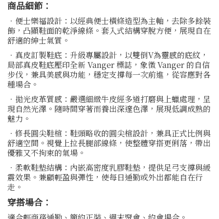
商品細節：
．便士樂福設計：以經典便士橫條造型為主軸，去除多餘裝
飾，凸顯鞋面的乾淨線條。套入式結構穿脫方便，展現自在
舒適的紳士氣質。
．真皮訂製鞋底：升級專屬設計，以雙倒V為靈感的底紋，
局部真皮鞋底壓印全新 Vanger 標誌，象徵 Vanger 的自信
步伐，兼具美感與功能，穩定支撐每一次前進，從容應對各
種場合。
．拋光皮革質感：嚴選細緻牛皮經多道打磨與上蠟處理，呈
現自然光澤。隨時間穿著而養出深邃色澤，展現低調成熟的
魅力。
．修長圓尖鞋楦：鞋頭略收的圓尖楦設計，兼具正式比例與
舒適空間。視覺上拉長腿部線條，使整體穿搭更俐落，帶出
優雅又不拘束的氣場。
．柔軟鞋墊結構：內嵌高密度乳膠鞋墊，提供足弓支撐與緩
震效果。兼顧輕盈與彈性，使每日通勤或外出都能自在行
走。
穿搭場合：
適合輕商務通勤、簡約正裝、週末聚會、約會場合。