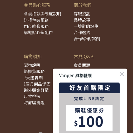
會員貼心服務
關於我們
會員招募與制度說明
客服資訊
送禮包裝服務
品牌故事
門市維修服務
一雙鞋的誕生
購鞋貼心全配件
合作邀約
合作夥伴/案例
購物須知
常見 Q&A
購物說明
會員問題
退換貨服務
購物問題
Vanger 風格鞋履
7天鑑賞期
配送問題
1個月商品保固
退換貨問題
海外顧客訂購
商品問題
尺寸挑選
防詐騙提醒