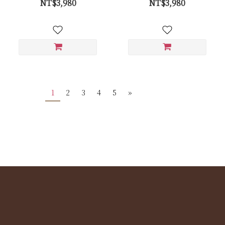
NT$3,980
NT$3,980
1
2
3
4
5
»