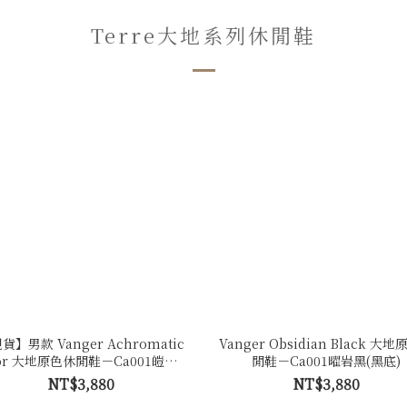
Terre大地系列休閒鞋
貨】男款 Vanger Achromatic
Vanger Obsidian Black 大
lor 大地原色休閒鞋－Ca001皚白色
閒鞋－Ca001曜岩黑(黑底)
(牛皮)
NT$3,880
NT$3,880