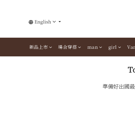
English
新品上市
場合穿搭
man
girl
Van
T
準備好出國最