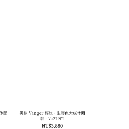
底休閒
男款 Vanger 輕旅．生膠色大底休閒
鞋 - Va279白
NT$3,880