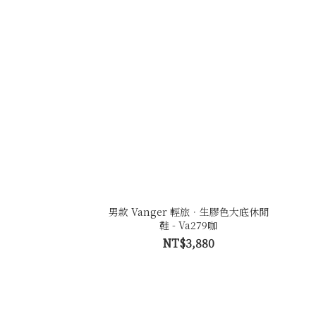
男款 Vanger 輕旅．生膠色大底休閒
鞋 - Va279咖
NT$3,880