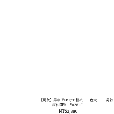
【現貨】男款 Vanger 輕旅．白色大
男款 
底休閒鞋 - Va281白
NT$3,880