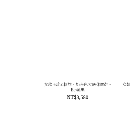
女款 echo輕旅．奶茶色大底休閒鞋 -
女款
Ec48黑
NT$3,580