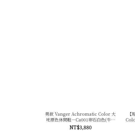
男款 Vanger Achromatic Color 大
【現
地原色休閒鞋－Ca001卵石白色(牛皮
Co
拼接反毛皮)
NT$3,880