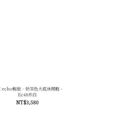
 echo輕旅．奶茶色大底休閒鞋 -
Ec48米白
NT$3,580