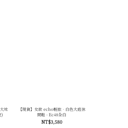
r 大地
【現貨】女款 echo輕旅．白色大底休
)
閒鞋 - Ec48全白
NT$3,580