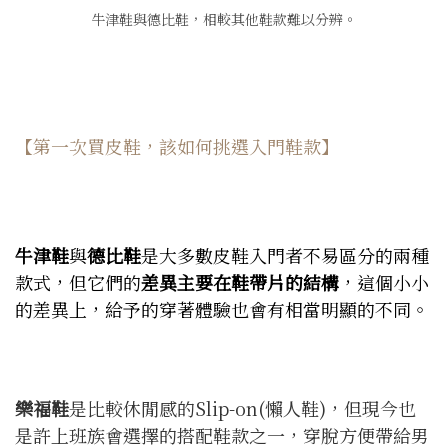
牛津鞋與德比鞋，相較其他鞋款難以分辨。
【第一次買皮鞋，該如何挑選入門鞋款】
牛津鞋
與
德比鞋
是大多數皮鞋入門者不易區分的兩種
款式，但它們的
差異主要在鞋帶片的結構
，這個小小
的差異上，給予的穿著體驗也會有相當明顯的不同。
樂福鞋
是比較休閒感的Slip-on(懶人鞋)，但現今也
是許上班族會選擇的搭配鞋款之一，穿脫方便帶給男