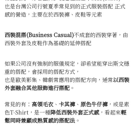
也是台灣公司行號夏季常見到的正式服裝搭配 正式
感的營造，主要在於西裝褲、皮鞋等元素
西裝混搭(Business Casual)
不成套的西裝穿著，由
西裝外套及皮鞋作為基礎的延伸搭配
如果公司沒有強制的服儀規定，卻希望能穿出斯文穩
重的搭配，會採用的搭配方式，
也是歐美影集、韓劇常應用的搭配方向，通常
以西裝
外套融合其他服飾進行搭配
。
常見的有：
高領毛衣
、
卡其褲
、
原色牛仔褲
，或是素
色T-Shirt，是一種
降低西裝外套正式感
，看起來
輕
鬆同時兼顧成熟質感的搭配法
。