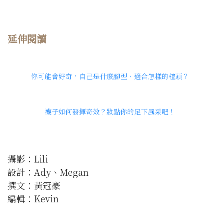
延伸閱讀
你可能會好奇，自己是什麼腳型、適合怎樣的楦頭？
襪子如何發揮奇效？妝點你的足下風采吧！
攝影：Lili
設計：Ady、Megan
撰文：黃冠豪
編輯：Kevin