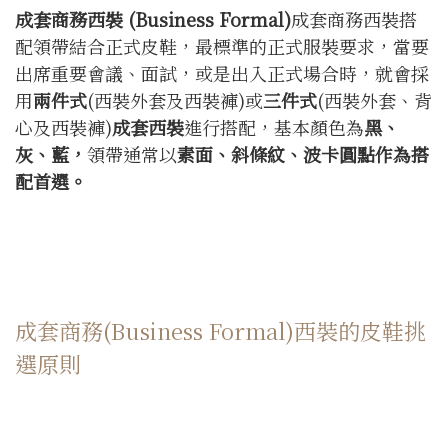
成套商務西裝
(Business Formal)
成套商務西裝搭
配領帶結合正式皮鞋，最標準的正式服裝要求，當要
出席重要會議、面試，或是出入正式場合時，就會採
用
兩件式
(西裝外套及西裝褲)或
三件式
(西裝外套、背
心及西裝褲)
成套西裝
進行搭配，基本顏色為
黑、
灰、藍，
領帶通常以
素面、斜條紋、波卡圓點作為搭
配首選。
成套商務(Business Formal)西裝的皮鞋挑
選原則