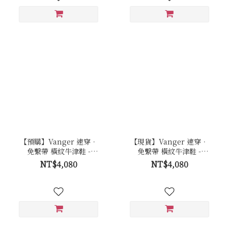
【預購】Vanger 速穿．
【現貨】Vanger 速穿．
免繫帶 橫紋牛津鞋 -
免繫帶 橫紋牛津鞋 -
Va301黑
Va301黑
NT$4,080
NT$4,080