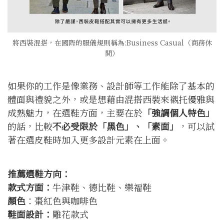
將西裝混搭，在國際的服儀規則稱為:Business Casual（商務休
閒）
如果你的工作是像業務、設計師等工作能除了基本的
體面與禮貌之外，或是想藉由混搭西裝來襯托優雅與
成熟魅力，在選鞋方面，主要在於
「強調個人特色」
的話，比較
不必受限於「黑色」、「素面」
，可以試
著在選皮鞋時加入更多設計元素在上面。
推薦選鞋方向：
款式方面：
牛津鞋、德比鞋、樂福鞋
顏色
：棗紅色與咖啡色
鞋面設計：
雕花款式