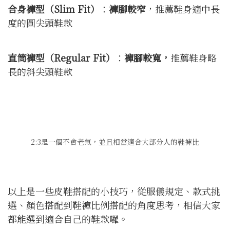
合身褲型（Slim Fit）
：
褲腳較窄
，推薦鞋身適中長
度的圓尖頭鞋款
直筒褲型（Regular Fit）
：
褲腳較寬，
推薦鞋身略
長的斜尖頭鞋款
2:3是一個不會老氣，並且相當適合大部分人的鞋褲比
以上是一些皮鞋搭配的小技巧，從服儀規定、款式挑
選、顏色搭配到鞋褲比例搭配的角度思考，相信大家
都能選到適合自己的鞋款囉。