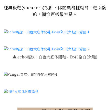
經典板鞋(sneakers)設計，休閒風格輕鬆搭，鞋面簡
約，潮流百搭最容易。
▲
echo輕旅．白色大底休閒鞋 - Ec48全白(女鞋)