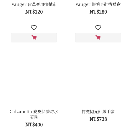
Vanger 皮革專用擦拭布
Vanger 銀隨身鞋拔禮盒
NT$120
NT$280
Calzanetto 麂皮保養防水
打亮拋光針織手套
噴霧
NT$738
NT$400