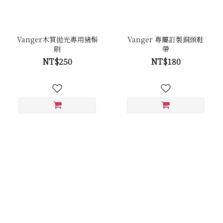
Vanger木質拋光專用豬鬃
Vanger 專屬訂製銅頭鞋
刷
帶
NT$250
NT$180