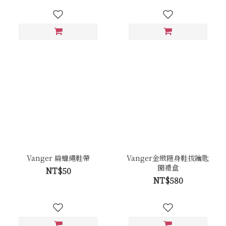
Vanger 扁蠟繩鞋帶
Vanger金緻隨身鞋拔鑰匙
圈禮盒
NT$50
NT$580