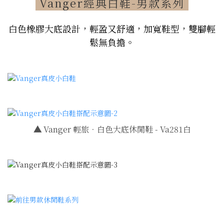
Vanger經典白鞋-男款系列
白色橡膠大底設計，輕盈又舒適，加寬鞋型，雙腳輕
鬆無負擔。
▲
Vanger 輕旅．白色大底休閒鞋 - Va281白