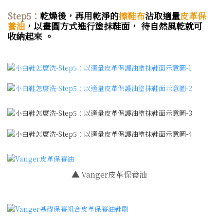
Step5：
乾燥後，再用乾淨的
擦鞋布
沾取適量
皮革保
養油
，以畫圓方式進行塗抹鞋面， 待自然風乾就可
收納起來
。
▲
Vanger皮革保養油