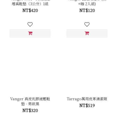
增高鞋墊（3公分）1組
+咖 2入組)
NT$420
NT$120
Vanger 真皮乳膠緩壓鞋
Tarrago萬用皮革清潔劑
墊 - 男款黑
NT$519
NT$320