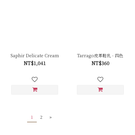
Saphir Delicate Cream
Tarrago皮革鞋乳 - 四色
NT$1,041
NT$360
1
2
»