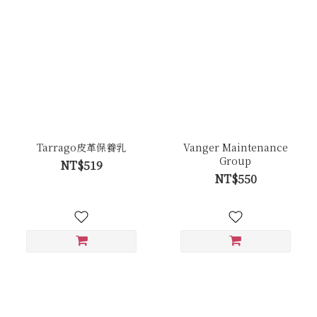
Tarrago皮革保養乳
Vanger Maintenance
Group
NT$519
NT$550