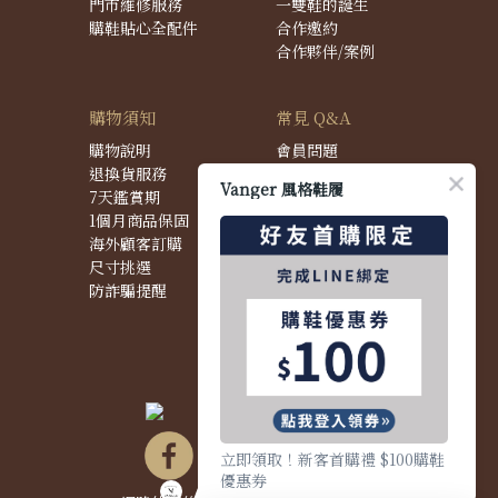
門市維修服務
一雙鞋的誕生
購鞋貼心全配件
合作邀約
合作夥伴/案例
購物須知
常見 Q&A
購物說明
會員問題
退換貨服務
購物問題
Vanger 風格鞋履
7天鑑賞期
配送問題
1個月商品保固
退換貨問題
海外顧客訂購
商品問題
尺寸挑選
防詐騙提醒
立即領取！新客首購禮 $100購鞋
優惠券