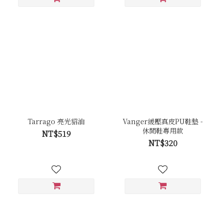
Tarrago 亮光貂油
Vanger緩壓真皮PU鞋墊 -
休閒鞋專用款
NT$519
NT$320