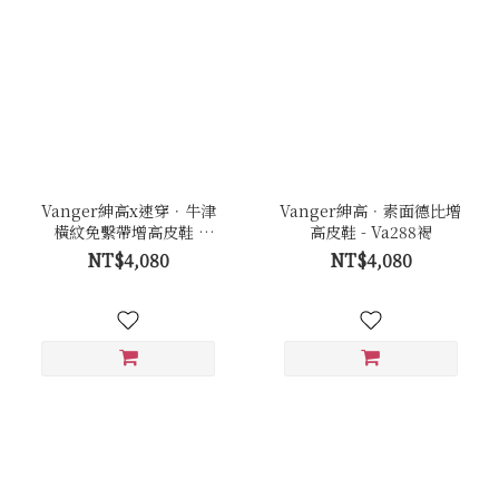
Vanger紳高x速穿．牛津
Vanger紳高．素面德比增
橫紋免繫帶增高皮鞋 -
高皮鞋 - Va288褐
Va289咖
NT$4,080
NT$4,080