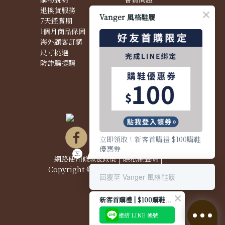
退換貨服務
購物問題
Vanger 風格鞋履
7天鑑賞期
配送問題
1個月商品保固
退換貨問題
海外顧客訂購
商品問題
尺寸挑選
防詐騙提醒
立即領取！新客首購禮 $100購鞋
優惠券
網路使用條款&政策
|
隱私權聲明
|
Copyright © 2021 Vanger 風格鞋履
回覆至 Vanger 風格鞋履
新客首購禮 | $100購鞋優惠券
連結 LINE 帳號