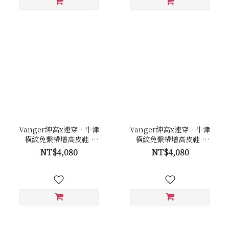
Vanger紳高x速穿．牛津
Vanger紳高x速穿．牛津
橫紋免繫帶增高皮鞋 -
橫紋免繫帶增高皮鞋 -
Va289褐
Va289黑
NT$4,080
NT$4,080