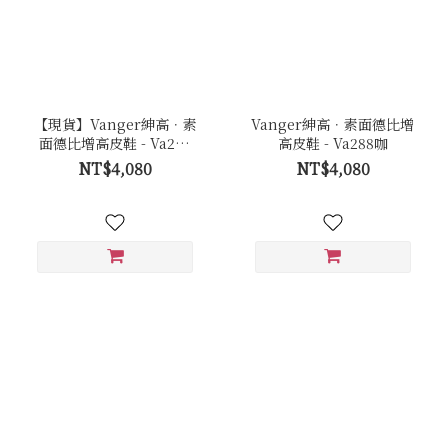
【現貨】Vanger紳高．素
Vanger紳高．素面德比增
面德比增高皮鞋 - Va288
高皮鞋 - Va288咖
黑
NT$4,080
NT$4,080