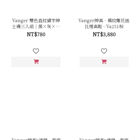
Vanger 雙色直紋繡字紳
Vanger紳高．橫紋雕花徳
士襪三入組｜黑×灰×丈
比增高鞋 - Va251棕
青
NT$780
NT$3,880
Vanger紳高x速穿．素面
Vanger紳高x速穿．素面