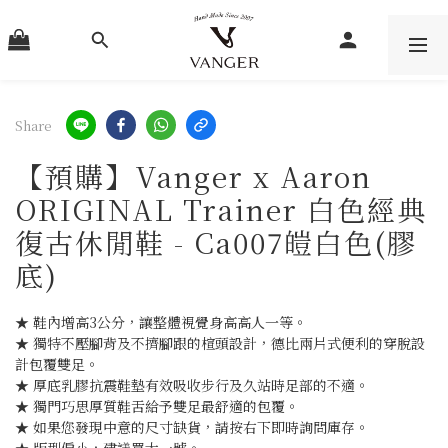
Share
【預購】Vanger x Aaron
ORIGINAL Trainer 白色經典
復古休閒鞋 - Ca007皚白色(膠
底)
★ 鞋內增高3公分，讓整體視覺身高高人一等。
★ 獨特不壓腳背及不擠腳跟的楦頭設計，德比兩片式便利的穿脫設
計包覆雙足。
★ 厚底乳膠抗震鞋墊有效吸收步行及久站時足部的不適。
★ 獨門巧思厚質鞋舌給予雙足最舒適的包覆。
★ 如果您發現中意的尺寸缺貨，請按右下即時詢問庫存。