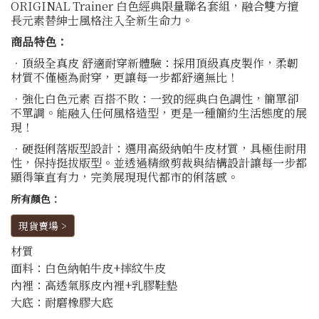
ORIGINAL Trainer 白色經典限量聯名套組，融合雙方擅
長元素替紳士風格注入全新生命力。
商品特色：
．頂級全真皮 舒適耐穿新體驗：採用頂級真皮製作，柔韌
材質不僅極為耐穿，更讓每一步都舒適無比！
．強化白色元素 百搭不敗：一致的經典白色調性，簡單卻
不單調。能融入任何風格造型，更是一種簡約生活態度的展
現！
．硬挺俐落版型設計：選用高級納帕牛皮材質，具極佳耐用
性，保持挺拔版型。並透過精緻剪裁與結構設計讓每一步都
顯得筆直有力，完美展現現代都市的俐落感。
所有顏色：
現貨賣場 >
材質
面料：白色納帕牛皮+摔紋牛皮
內裡：高透氣豚皮內裡+乳膠鞋墊
大底：耐磨橡膠大底