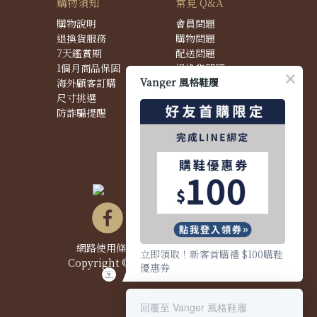
購物須知
常見 Q&A
購物說明
會員問題
退換貨服務
購物問題
7天鑑賞期
配送問題
1個月商品保固
退換貨問題
Vanger 風格鞋履
海外顧客訂購
商品問題
尺寸挑選
防詐騙提醒
網路使用條款&政策
|
隱私權聲明
|
立即領取！新客首購禮 $100購鞋
Copyright © 2021 Vanger 風格鞋履
優惠券
回覆至 Vanger 風格鞋履