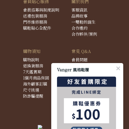
會員貼心服務
關於我們
會員招募與制度說明
客服資訊
送禮包裝服務
品牌故事
門市維修服務
一雙鞋的誕生
購鞋貼心全配件
合作邀約
合作夥伴/案例
購物須知
常見 Q&A
購物說明
會員問題
退換貨服務
購物問題
Vanger 風格鞋履
7天鑑賞期
配送問題
1個月商品保固
退換貨問題
海外顧客訂購
商品問題
尺寸挑選
防詐騙提醒