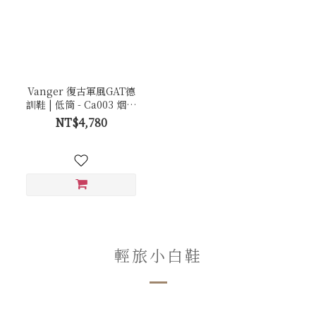
Vanger 復古軍風GAT德
訓鞋 | 低筒 - Ca003 烟棕
白(膠底)
NT$4,780
輕旅小白鞋