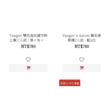
Vanger 雙色直紋繡字紳
Vanger x Aaron 聯名運
士襪三入組｜黑×灰×丈
動襪2入組 - 藍x白
青
NT$780
NT$780
自組2入手工禮盒