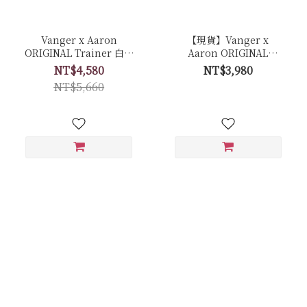
Vanger x Aaron
【現貨】Vanger x
ORIGINAL Trainer 白色
Aaron ORIGINAL
經典復古休閒鞋 聯名限量
Trainer 白色經典復古休
NT$4,580
NT$3,980
套組 - Ca006皚白色(膠底)
閒鞋 - Ca007皚白色(膠底)
NT$5,660