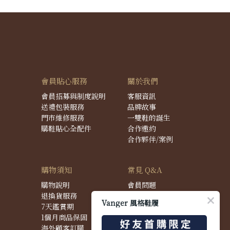
會員貼心服務
關於我們
會員招募與制度說明
客服資訊
送禮包裝服務
品牌故事
門市維修服務
一雙鞋的誕生
購鞋貼心全配件
合作邀約
合作夥伴/案例
購物須知
常見 Q&A
購物說明
會員問題
退換貨服務
購物問題
Vanger 風格鞋履
7天鑑賞期
配送問題
1個月商品保固
退換貨問題
海外顧客訂購
商品問題