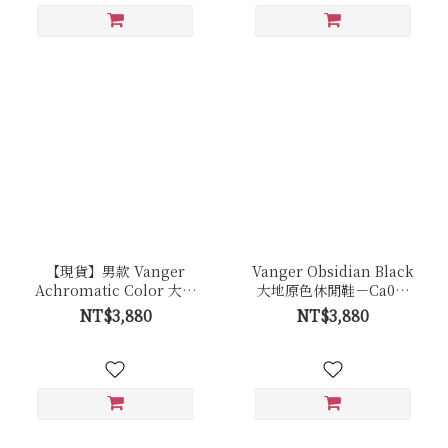
【現貨】男款 Vanger
Vanger Obsidian Black
Achromatic Color 大地
大地原色休閒鞋－Ca001
原色休閒鞋－Ca001皚白
曜岩黑(黑底)
NT$3,880
NT$3,880
色(牛皮)