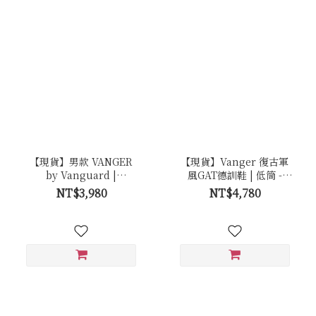
【現貨】男款 VANGER
【現貨】Vanger 復古軍
by Vanguard |
風GAT德訓鞋 | 低筒 -
Origin．小白鞋 - Ca005
Ca003 砂岩白(膠底)
NT$3,980
NT$4,780
極簡白