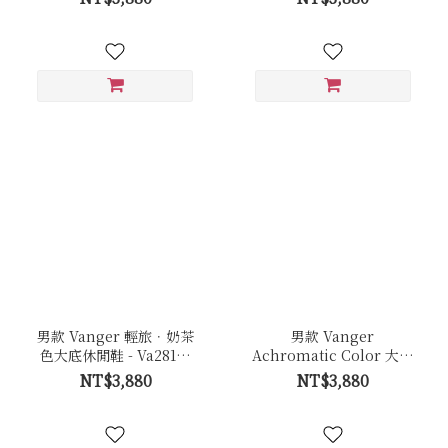
男款 Vanger 輕旅．奶茶
男款 Vanger
色大底休閒鞋 - Va281黑
Achromatic Color 大地
(白底)
原色休閒鞋－Ca001卵石
NT$3,880
NT$3,880
白色(牛皮拼接反毛皮)