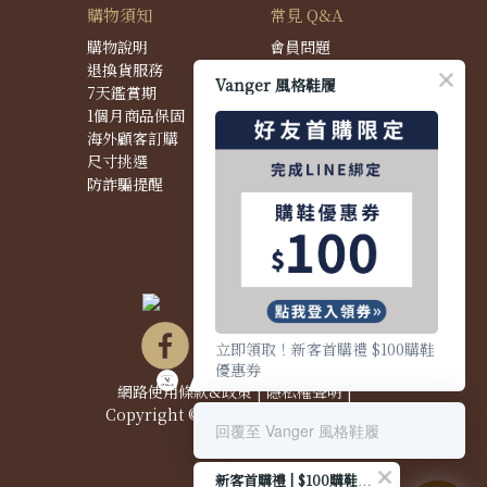
購物須知
常見 Q&A
購物說明
會員問題
退換貨服務
購物問題
Vanger 風格鞋履
7天鑑賞期
配送問題
1個月商品保固
退換貨問題
海外顧客訂購
商品問題
尺寸挑選
防詐騙提醒
立即領取！新客首購禮 $100購鞋
優惠券
網路使用條款&政策
|
隱私權聲明
|
Copyright © 2021 Vanger 風格鞋履
回覆至 Vanger 風格鞋履
新客首購禮 | $100購鞋優惠券