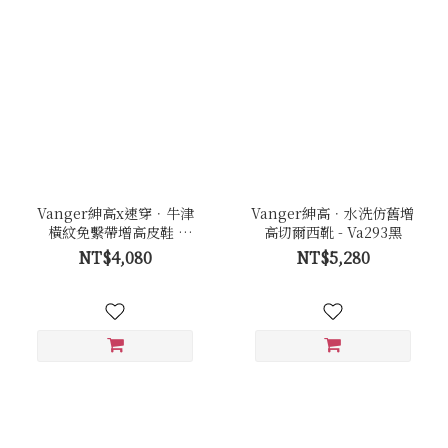
Vanger紳高x速穿．牛津
Vanger紳高．水洗仿舊增
橫紋免繫帶增高皮鞋 -
高切爾西靴 - Va293黑
Va289褐
NT$4,080
NT$5,280