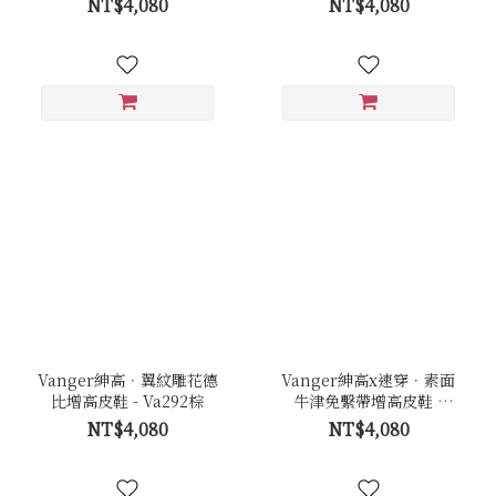
NT$4,080
NT$4,080
Vanger紳高．翼紋雕花德
Vanger紳高x速穿．素面
比增高皮鞋 - Va292棕
牛津免繫帶增高皮鞋 -
Va294棕
NT$4,080
NT$4,080