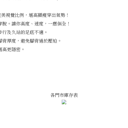
造完美視覺比例，增高顯瘦穿出氣勢！
穿脫。讓你高度、速度，一應俱全！
步行及久站的足底不適。
腳背厚度，避免腳背過於壓迫。
增高更隱密。
各門市庫存表