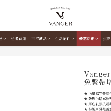
鞋
送禮首選
百搭襪品
生活配件
優惠活動
焦點
Vang
免繫帶增
★ 內增高完美結
★ 隱形內增高鞋
★ 厚底乳膠抗震
★ 特製厚質鞋舌