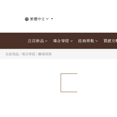
繁體中文
注目新品
場合穿搭
經典男鞋
質感女
全部商品
/
場合穿搭
/
職場商務