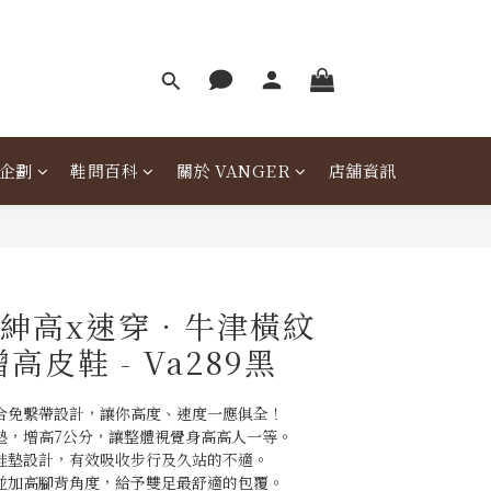
企劃
鞋問百科
關於 VANGER
店舖資訊
er紳高x速穿．牛津橫紋
高皮鞋 - Va289黑
合免繫帶設計，讓你高度、速度一應俱全！
墊，增高7公分，讓整體視覺身高高人一等。
鞋墊設計，有效吸收步行及久站的不適。
並加高腳背角度，給予雙足最舒適的包覆。