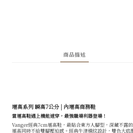
商品描述
增高系列 瞬高7公分 | 內增高商務鞋
當增高鞋遇上機能速穿，最強職場利器登場！
Vanger經典7cm增高鞋，最貼合東方人腳型，深藏
增高同時不給雙腳壓迫感。經典牛津橫紋設計，雙色大底