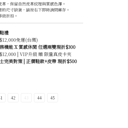
皮革，保留自然皮革紋理與質感色澤。
意的尺寸缺貨，請按右下即時詢問庫存。
等級折扣。
鞋禮
2,000免運(台灣)
機能 X 質感休閒 任選兩雙現折$300
2,000 | VIP升級 贈 限量真皮卡夾
完美對策 | 正價鞋款+皮帶 現折$500
41
42
43
44
45