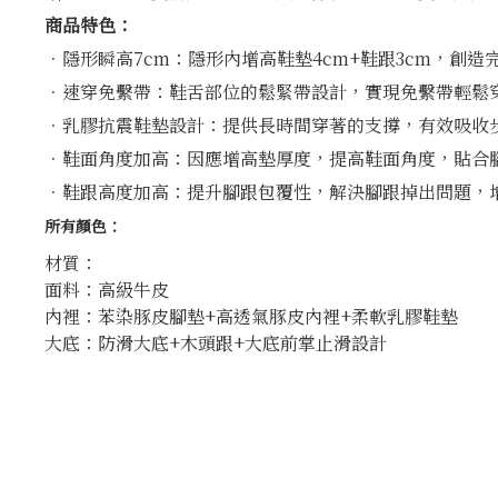
商品特色：
．隱形瞬高7cm：隱形內增高鞋墊4cm+鞋跟3cm，創
．速穿免繫帶：鞋舌部位的鬆緊帶設計，實現免繫帶輕鬆
．乳膠抗震鞋墊設計：提供長時間穿著的支撐，有效吸收
．鞋面角度加高：因應增高墊厚度，提高鞋面角度，貼合
．鞋跟高度加高：提升腳跟包覆性，解決腳跟掉出問題，
所有顏色：
材質：
面料：高級牛皮
內裡：苯染豚皮腳墊+高透氣豚皮內裡+柔軟乳膠鞋墊
大底：防滑大底+木頭跟+大底前掌止滑設計