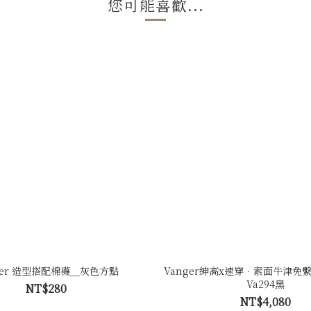
您可能喜歡...
ger 造型搭配棉襪＿灰色方點
Vanger紳高x速穿．素面牛津免繫
Va294黑
NT$280
NT$4,080