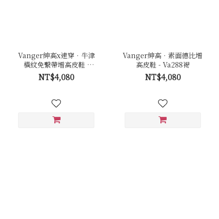
Vanger紳高x速穿．牛津
Vanger紳高．素面德比增
橫紋免繫帶增高皮鞋 -
高皮鞋 - Va288褐
Va289咖
NT$4,080
NT$4,080