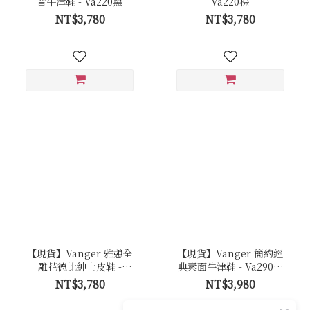
音牛津鞋 - Va220黑
Va220棕
NT$3,780
NT$3,780
【現貨】Vanger 雅憩全
【現貨】Vanger 簡約經
雕花德比紳士皮鞋 -
典素面牛津鞋 - Va290棗
Va256棕
紅
NT$3,780
NT$3,980