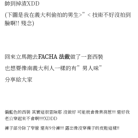
帥到掉渣XDD
(下圖是我在義大利偷拍的男生>”< 技術不好沒拍到
臉啊!! 殘念)
回來立馬跑去
FACHA
法裁
做了一套西裝
也想要像南義大利人一樣的有”男人味”
分享給大家
偏藍色的西裝 其實這很冒險耶 沒做好 可能就會像業務惹!!! 還好我
老公穿起來不會啊!!!!XDDD
褲子部分除了窄管 還有9分褲!!! 露出像沒穿襪子的皮鞋這樣!!