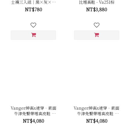
士襪三入組｜黑×灰×丈
比增高鞋 - Va251棕
青
NT$780
NT$3,880
Vanger紳高x速穿．素面
Vanger紳高x速穿．素面
牛津免繫帶增高皮鞋 -
牛津免繫帶增高皮鞋 -
Va294黑
Va294棕
NT$4,080
NT$4,080