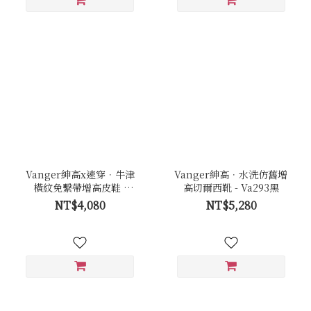
Vanger紳高x速穿．牛津
Vanger紳高．水洗仿舊增
橫紋免繫帶增高皮鞋 -
高切爾西靴 - Va293黑
Va289褐
NT$4,080
NT$5,280