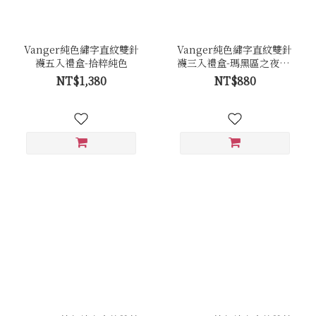
Vanger純色繡字直紋雙針
Vanger純色繡字直紋雙針
襪五入禮盒-拾粹純色
襪三入禮盒-瑪黑區之夜-酒
紅琉光
NT$1,380
NT$880