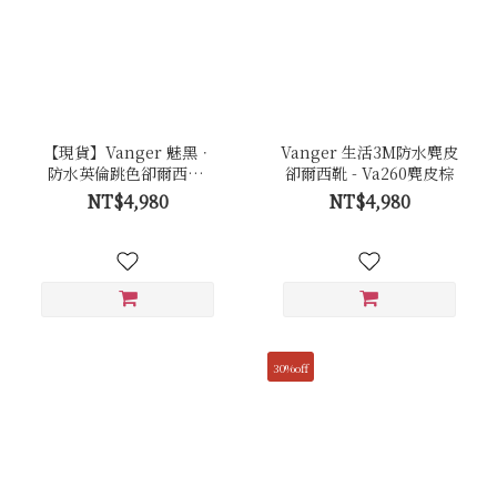
【現貨】Vanger 魅黑．
Vanger 生活3M防水麂皮
防水英倫跳色卻爾西靴-
卻爾西靴 - Va260麂皮棕
Va260防水黑(黑帶)
NT$4,980
NT$4,980
30%off