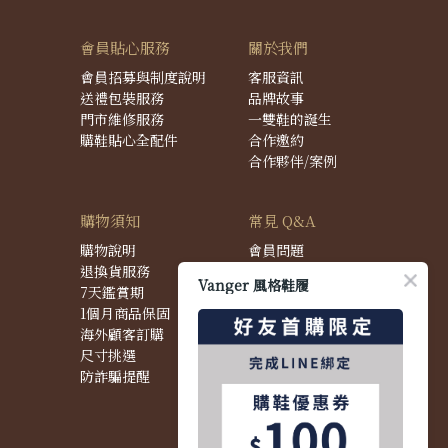
會員貼心服務
關於我們
會員招募與制度說明
客服資訊
送禮包裝服務
品牌故事
門市維修服務
一雙鞋的誕生
購鞋貼心全配件
合作邀約
合作夥伴/案例
購物須知
常見 Q&A
購物說明
會員問題
退換貨服務
購物問題
Vanger 風格鞋履
7天鑑賞期
配送問題
1個月商品保固
退換貨問題
海外顧客訂購
商品問題
尺寸挑選
防詐騙提醒