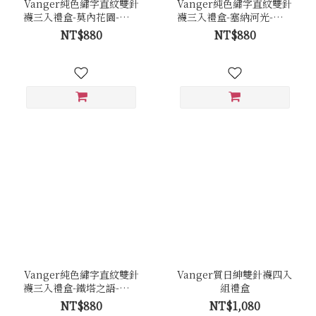
Vanger純色繡字直紋雙針
Vanger純色繡字直紋雙針
襪三入禮盒-莫內花園-雨後
襪三入禮盒-塞納河光-暖燦
深泥
沐色
NT$880
NT$880
Vanger純色繡字直紋雙針
Vanger質日紳雙針襪四入
襪三入禮盒-鐵塔之語-白晝
組禮盒
黑夜
NT$880
NT$1,080