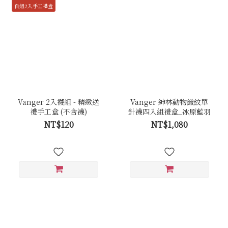
自組2入手工禮盒
Vanger 2入襪組 - 精緻送
Vanger 紳林動物織紋單
禮手工盒 (不含襪)
針襪四入組禮盒_冰原藍羽
NT$120
NT$1,080