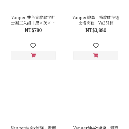
Vanger 雙色直紋繡字紳
Vanger紳高．橫紋雕花徳
士襪三入組｜黑×灰×丈
比增高鞋 - Va251棕
青
NT$780
NT$3,880
Vanger紳高x速穿．素面
Vanger紳高x速穿．素面