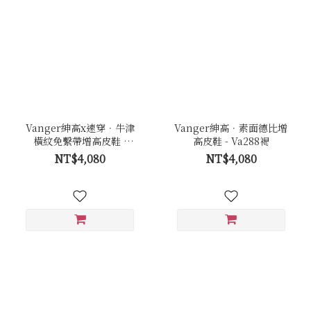
Vanger紳高x速穿．牛津
Vanger紳高．素面德比增
橫紋免繫帶增高皮鞋 -
高皮鞋 - Va288褐
Va289咖
NT$4,080
NT$4,080