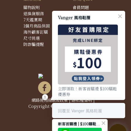
購物說明
會員問題
退換貨服務
購物問題
Vanger 風格鞋履
7天鑑賞期
配送問題
1個月商品保固
退換貨問題
海外顧客訂購
商品問題
尺寸挑選
防詐騙提醒
立即領取！新客首購禮 $100購鞋
優惠券
網路使用條款&政策
|
隱私權聲明
|
Copyright © 2021 Vanger 風格鞋履
回覆至 Vanger 風格鞋履
新客首購禮 | $100購鞋優惠券