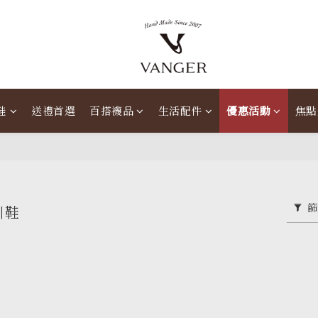
鞋
送禮首選
百搭襪品
生活配件
優惠活動
焦點
篩
訓鞋