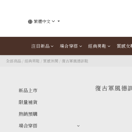
繁體中文
注目新品
場合穿搭
經典男鞋
質感女
全部商品
/
經典男鞋
/
質感休閒
/
復古軍風德訓鞋
復古軍風德
新品上市
限量補貨
熱銷預購
場合穿搭