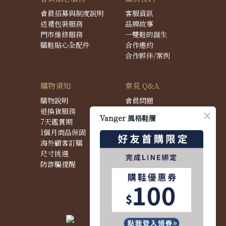
會員招募與制度說明
客服資訊
送禮包裝服務
品牌故事
門市維修服務
一雙鞋的誕生
購鞋貼心全配件
合作邀約
合作夥伴/案例
購物須知
常見 Q&A
購物說明
會員問題
退換貨服務
購物問題
Vanger 風格鞋履
7天鑑賞期
配送問題
1個月商品保固
退換貨問題
海外顧客訂購
商品問題
尺寸挑選
防詐騙提醒