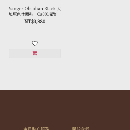
Vanger Obsidian Black 大
地原色休閒鞋－Ca001曜岩黑
(黑底)
NT$3,880
會員貼心服務
關於我們