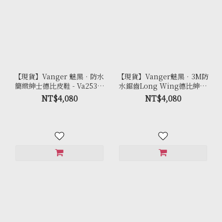
【現貨】Vanger 魅黑．防水
【現貨】Vanger魅黑．3M防
簡緻紳士德比皮鞋 - Va253防
水鋸齒Long Wing德比紳士
水黑
皮鞋 - Va261防水黑
NT$4,080
NT$4,080