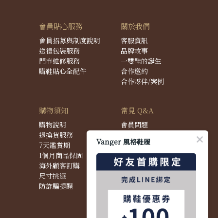
會員貼心服務
關於我們
會員招募與制度說明
客服資訊
送禮包裝服務
品牌故事
門市維修服務
一雙鞋的誕生
購鞋貼心全配件
合作邀約
合作夥伴/案例
購物須知
常見 Q&A
購物說明
會員問題
退換貨服務
購物問題
Vanger 風格鞋履
7天鑑賞期
配送問題
1個月商品保固
退換貨問題
海外顧客訂購
商品問題
尺寸挑選
防詐騙提醒