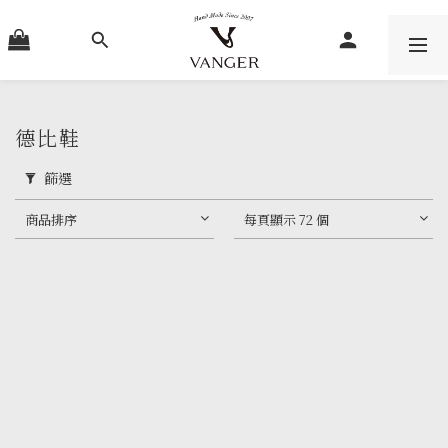
德比鞋
篩選
商品排序
每頁顯示 72 個