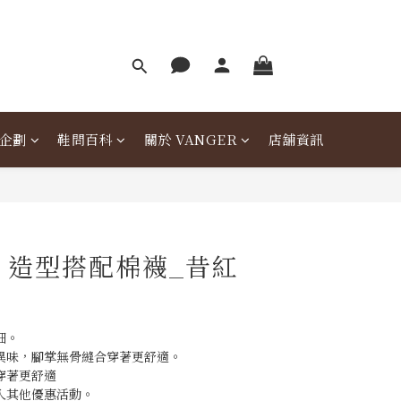
企劃
鞋問百科
關於 VANGER
店舖資訊
er 造型搭配棉襪_昔紅
細。
異味，腳掌無骨縫合穿著更舒適。
穿著更舒適
入其他優惠活動。