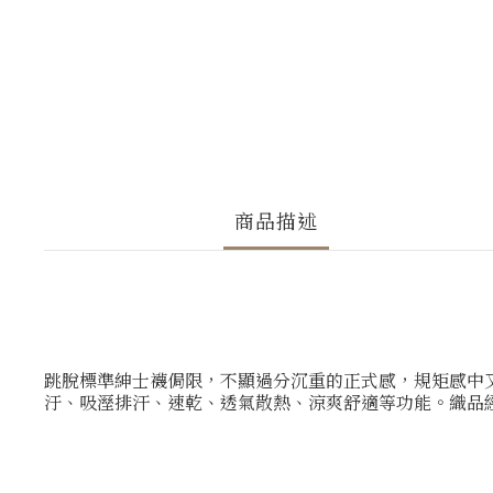
商品描述
跳脫標準紳士襪侷限，不顯過分沉重的正式感，規矩感中
汙、吸溼排汗、速乾、透氣散熱、涼爽舒適等功能。織品經過 S