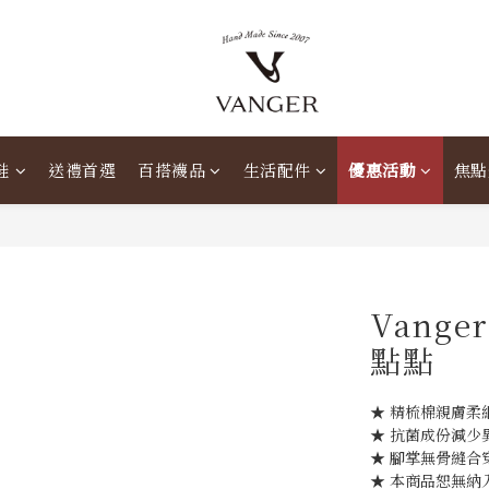
鞋
送禮首選
百搭襪品
生活配件
優惠活動
焦點
Vang
點點
★ 精梳棉親膚柔
★ 抗菌成份減少
★ 腳掌無骨縫合
★ 本商品恕無納