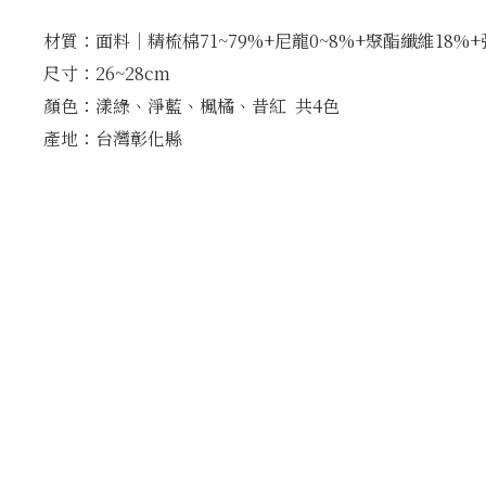
材質：面料│精梳棉71~79%+尼龍0~8%+聚酯纖維18%
尺寸：26~28cm
顏色：漾綠、淨藍、楓橘、昔紅 共4色
產地：台灣彰化縣