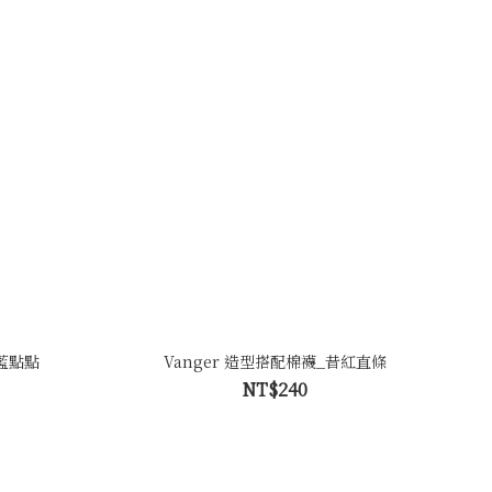
深藍點點
Vanger 造型搭配棉襪_昔紅直條
NT$240