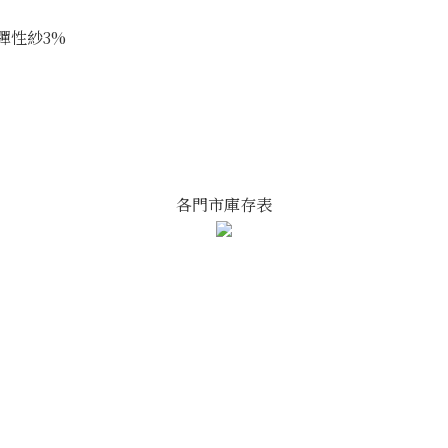
+彈性紗3%
各門市庫存表