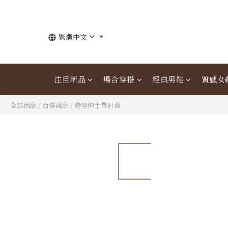
繁體中文
注目新品
場合穿搭
經典男鞋
質感女
全部商品
/
百搭襪品
/
造型紳士單針襪