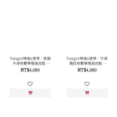
Vanger紳高x速穿．素面
Vanger紳高x速穿．牛津
牛津免繫帶增高皮鞋 -
橫紋免繫帶增高皮鞋 -
Va294黑
Va289咖
NT$4,080
NT$4,080