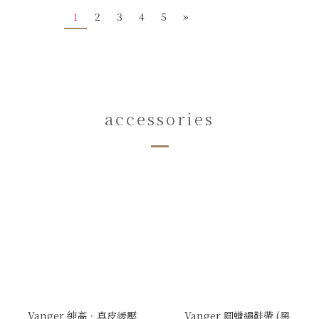
1
2
3
4
5
»
accessories
Vanger 紳高．真皮緩壓
Vanger 圓蠟繩鞋帶 (黑