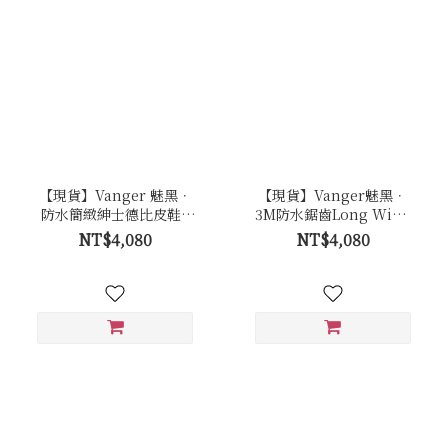
【現貨】Vanger 魅黑．
【現貨】Vanger魅黑．
防水簡緻紳士德比皮鞋 -
3M防水鋸齒Long Wing
Va253防水黑
德比紳士皮鞋 - Va261防
NT$4,080
NT$4,080
水黑