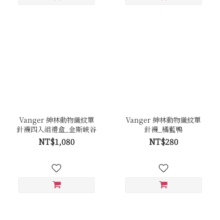
Vanger 紳林動物織紋單
Vanger 紳林動物織紋單
針襪四入組禮盒_金斯峽谷
針襪_橘藍鴨
NT$1,080
NT$280