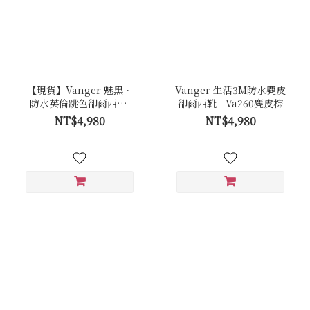
【現貨】Vanger 魅黑．
Vanger 生活3M防水麂皮
防水英倫跳色卻爾西靴-
卻爾西靴 - Va260麂皮棕
Va260防水黑(黑帶)
NT$4,980
NT$4,980