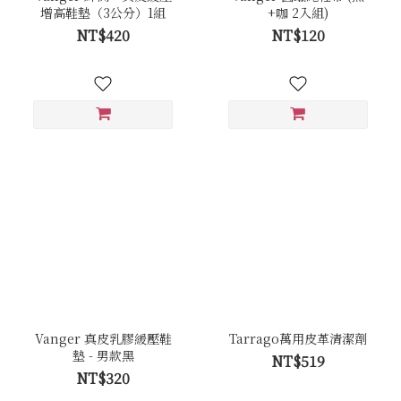
增高鞋墊（3公分）1組
+咖 2入組)
NT$420
NT$120
Vanger 真皮乳膠緩壓鞋
Tarrago萬用皮革清潔劑
墊 - 男款黑
NT$519
NT$320