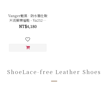
Vanger魅黑．防水雅仕鞍
片流蘇樂福鞋 - Va252防
水黑
NT$4,180
ShoeLace-free Leather Shoes