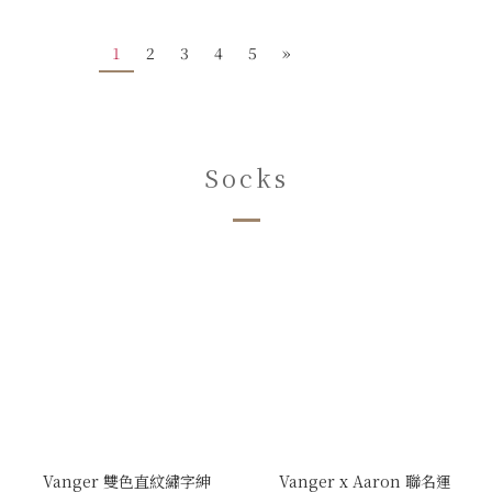
1
2
3
4
5
»
Socks
Vanger 雙色直紋繡字紳
Vanger x Aaron 聯名運