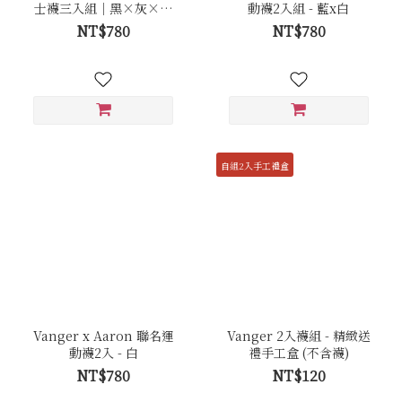
士襪三入組｜黑×灰×丈
動襪2入組 - 藍x白
青
NT$780
NT$780
自組2入手工禮盒
Vanger x Aaron 聯名運
Vanger 2入襪組 - 精緻送
動襪2入 - 白
禮手工盒 (不含襪)
NT$780
NT$120