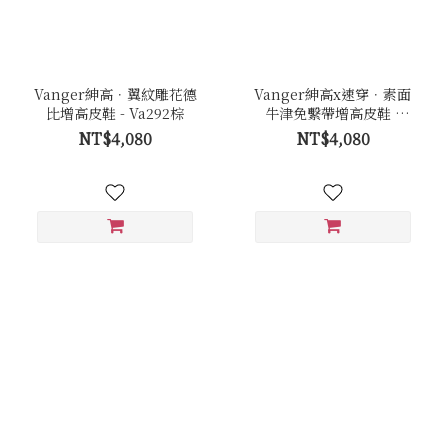
Vanger紳高．翼紋雕花德
Vanger紳高x速穿．素面
比增高皮鞋 - Va292棕
牛津免繫帶增高皮鞋 -
Va294棕
NT$4,080
NT$4,080