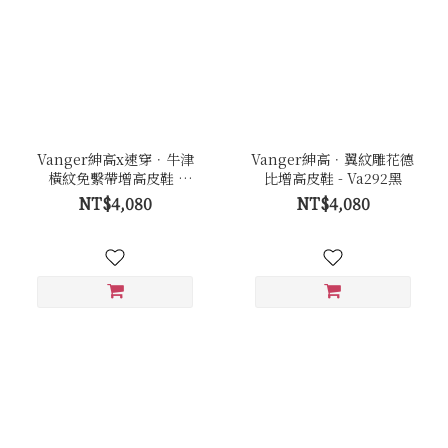
Vanger紳高x速穿．牛津
Vanger紳高．翼紋雕花德
橫紋免繫帶增高皮鞋 -
比增高皮鞋 - Va292黑
Va289黑
NT$4,080
NT$4,080