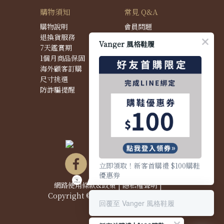
購物須知
常見 Q&A
購物說明
會員問題
退換貨服務
購物問題
Vanger 風格鞋履
7天鑑賞期
配送問題
1個月商品保固
退換貨問題
海外顧客訂購
商品問題
尺寸挑選
防詐騙提醒
立即領取！新客首購禮 $100購鞋
優惠券
網路使用條款&政策
|
隱私權聲明
|
Copyright © 2021 Vanger 風格鞋履
回覆至 Vanger 風格鞋履