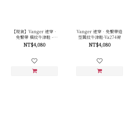
【現貨】Vanger 速穿．
Vanger 速穿．免繫帶造
免繫帶 橫紋牛津鞋 -
型翼紋牛津鞋-Va274褐
Va301黑
NT$4,080
NT$4,080