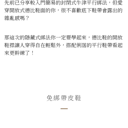
先前已分享較入門簡易的封閉式牛津平行綁法，但愛
穿開放式德比鞋面的你，很不喜歡底下鞋帶會露出的
雜亂感嗎？
那這次的隱藏式綁法你一定要學起來，德比鞋的開放
鞋襟讓人穿得自在輕鬆外，搭配俐落的平行鞋帶看起
來更幹練了！
免綁帶皮鞋