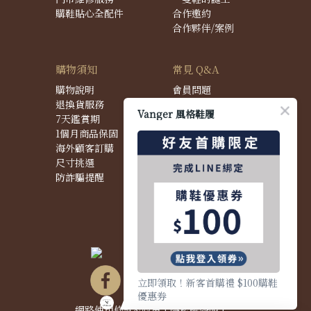
購鞋貼心全配件
合作邀約
合作夥伴/案例
購物須知
常見 Q&A
購物說明
會員問題
退換貨服務
購物問題
Vanger 風格鞋履
7天鑑賞期
配送問題
1個月商品保固
退換貨問題
海外顧客訂購
商品問題
尺寸挑選
防詐騙提醒
立即領取！新客首購禮 $100購鞋
優惠券
網路使用條款&政策
|
隱私權聲明
|