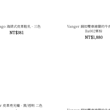
rago 海綿式皮革鞋乳 - 三色
Vanger 銅扣雙車線簡約牛皮
Ba002栗棕
NT$381
NT$1,880
ir 皮革亮光蠟 - 黑/透明 二色