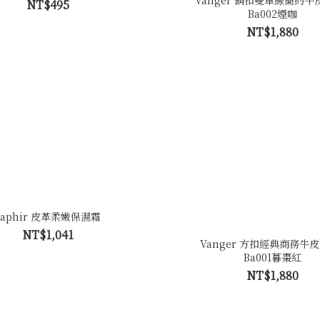
Vanger 銅扣雙車線簡約牛皮
NT$495
Ba002煙咖
NT$1,880
Saphir 皮革柔嫩保濕霜
NT$1,041
Vanger 方扣經典商務牛皮
Ba001暮棗紅
NT$1,880