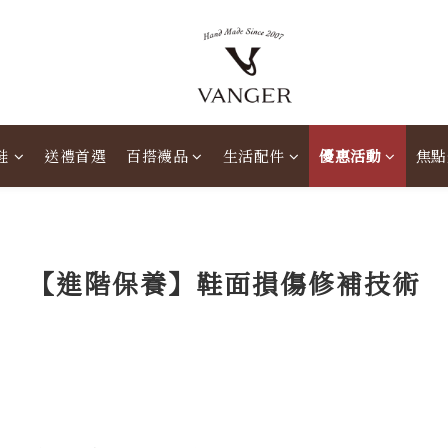
鞋
送禮首選
百搭襪品
生活配件
優惠活動
焦點
【進階保養】鞋面損傷修補技術