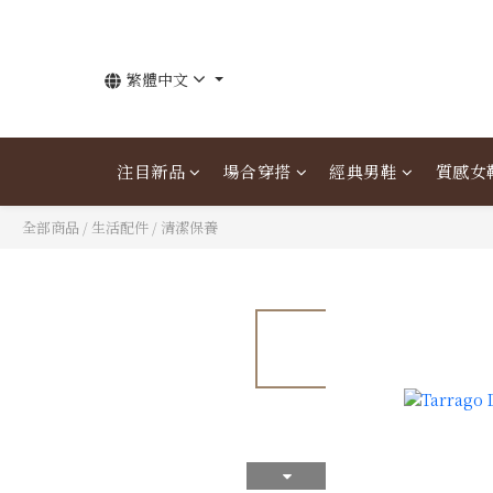
繁體中文
注目新品
場合穿搭
經典男鞋
質感女
全部商品
/
生活配件
/
清潔保養