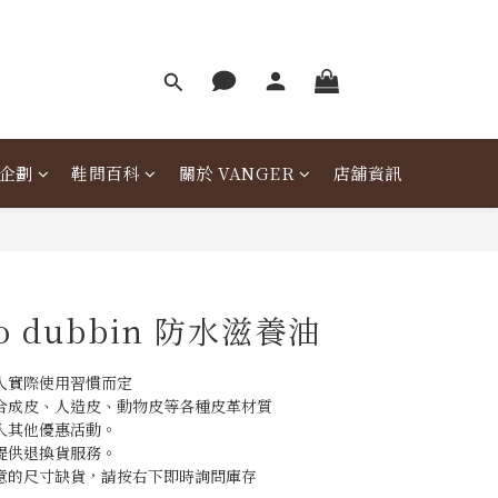
企劃
鞋問百科
關於 VANGER
店舖資訊
go dubbin 防水滋養油
人實際使用習慣而定
合成皮、人造皮、動物皮等各種皮革材質
入其他優惠活動。
提供退換貨服務。
意的尺寸缺貨，請按右下即時詢問庫存