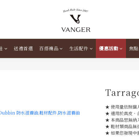
鞋
送禮首選
百搭襪品
生活配件
優惠活動
焦點
Tarra
★ 使用量依照個
★ 適用於真皮、
★ 本商品恕無納
★ 鞋材類商品無
★ 如果您發現中