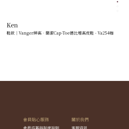
Ken
鞋款｜Vanger紳高．簡潔Cap-Toe德比增高皮鞋 - Va254咖
會員貼心服務
關於我們
會員招募與制度說明
客服資訊