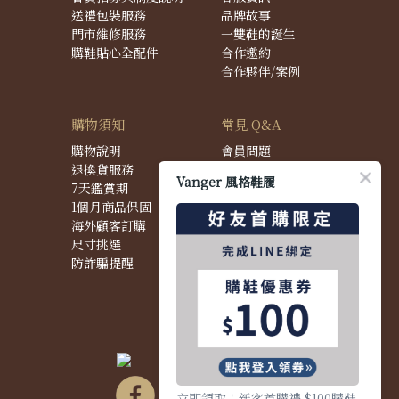
送禮包裝服務
品牌故事
門市維修服務
一雙鞋的誕生
購鞋貼心全配件
合作邀約
合作夥伴/案例
購物須知
常見 Q&A
購物說明
會員問題
退換貨服務
購物問題
Vanger 風格鞋履
7天鑑賞期
配送問題
1個月商品保固
退換貨問題
海外顧客訂購
商品問題
尺寸挑選
防詐騙提醒
立即領取！新客首購禮 $100購鞋