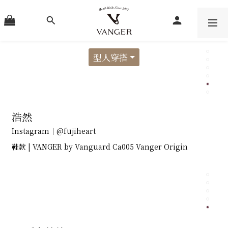
​型人穿搭
浩然
Instagram｜@fujiheart
鞋款 | VANGER by Vanguard Ca005 Vanger Origin