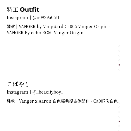
特工 𝗢𝘂𝘁𝗳𝗶𝘁
Instagram｜@n0929a0511
鞋款 | VANGER by Vanguard Ca005 Vanger Origin、
VANGER By echo EC50 Vanger Origin
こばやし
Instagram｜@_beacityboy_
鞋款｜Vanger x Aaron 白色經典復古休閒鞋 - Ca007皚白色