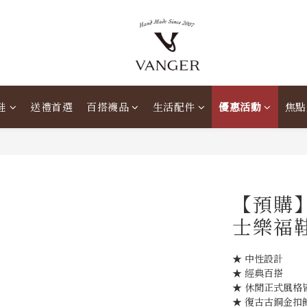
鞋
送禮首選
百搭襪品
生活配件
優惠活動
焦點
【預購】
士樂福鞋
★ 中性設計
★ 經典百搭
★ 休閒正式風格
★ 復古古銅金扣