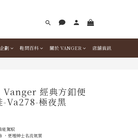
企劃
鞋問百科
關於 VANGER
店舖資訊
Vanger 經典方釦便
-Va278-極夜黑
皆能駕馭
飾 ，更增紳士名流氣質