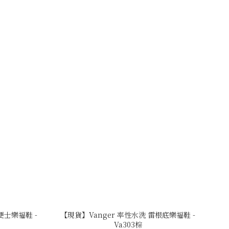
便士樂福鞋 -
【現貨】Vanger 率性水洗 雷根底樂福鞋 -
Va303棕