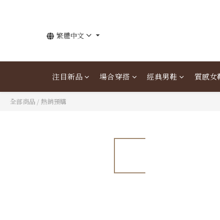
繁體中文
注目新品
場合穿搭
經典男鞋
質感女
全部商品
/
熱銷預購