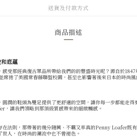
送貨及付款方式
商品描述
史和底蘊
受那經典復古單品所帶給我們的的豐盛時光呢？源自於1847年的P
缺的元素，並席捲了美國常春藤聯盟校園，甚至也影響著後來日本的時
，圓潤的鞋頭為雙足提供了更舒適的空間，讓你每一步都能走得
afer，讓我們領略到那頂級質感帶來的細緻觸感。
法則，那帶著的幾分隨興、不羈又率真的Penny Loafer
了世人，在時尚的潮流中也不曾褪色。