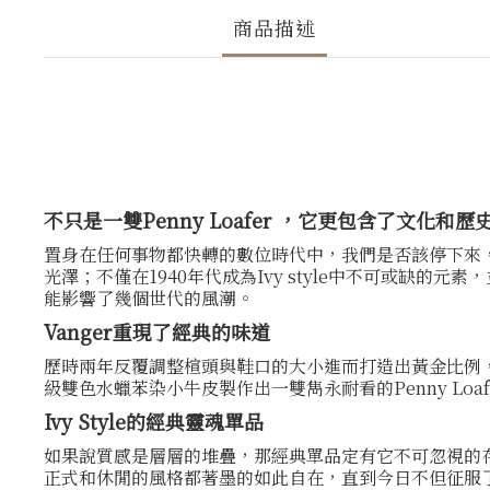
商品描述
不只是一雙Penny Loafer ，它更包含了文化和歷
置身在任何事物都快轉的數位時代中，我們是否該停下來，感
光澤；不僅在1940年代成為Ivy style中不可或
能影響了幾個世代的風潮。
Vanger重現了經典的味道
歷時兩年反覆調整楦頭與鞋口的大小進而打造出黃金比例
級雙色水蠟苯染小牛皮製作出一雙雋永耐看的Penny Lo
Ivy Style的經典靈魂單品
如果說質感是層層的堆疊，那經典單品定有它不可忽視的存在
正式和休閒的風格都著墨的如此自在，直到今日不但征服