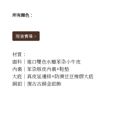
所有顏色：
現貨賣場 >
材質：
面料｜進口雙色水蠟苯染小牛皮
內裏｜苯染豚皮內裏+鞋墊
大底｜真皮延邊條+防滑豆豆橡膠大底
銅釦｜復古古銅金釦飾