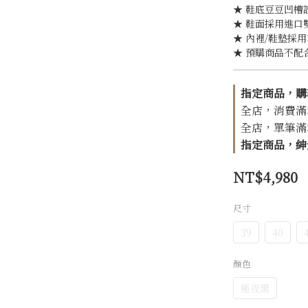
★ 鞋底豆豆凹槽
★ 鞋面採用進口
★ 內裡/鞋墊採
★ 預購商品不配
指定商品，購
全店，消費滿$1
全店，單筆滿$1
指定商品，紳士
NT$4,980
尺寸
39
40
顏色
極夜黑