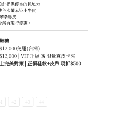
設計提供優良的抓地力 
雙色水蠟苯染小牛皮
用苯染豚皮
合所有現行優惠。
鞋禮
2,000免運(台灣)
2,000 | VIP升級 贈 限量真皮卡夾
完美對策 | 正價鞋款+皮帶 現折$500
41
42
43
44