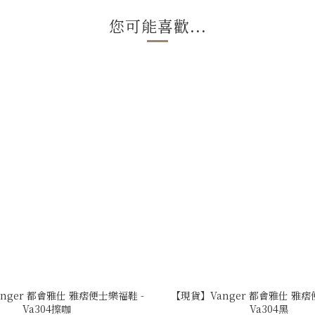
您可能喜歡...
nger 都會雅仕 雅痞便士樂福鞋 -
【現貨】Vanger 都會雅仕 雅痞
Va304擦咖
Va304黑