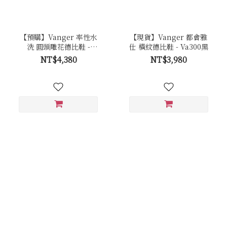
【預購】Vanger 率性水
【現貨】Vanger 都會雅
洗 圓頭雕花德比鞋 -
仕 橫紋德比鞋 - Va300黑
Va298黑
NT$4,380
NT$3,980