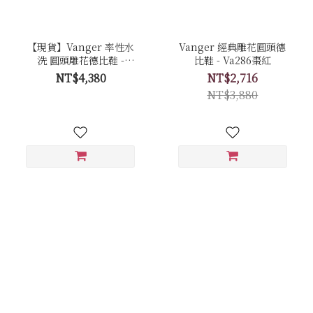
【現貨】Vanger 率性水
Vanger 經典雕花圓頭德
洗 圓頭雕花德比鞋 -
比鞋 - Va286棗紅
Va298咖
NT$4,380
NT$2,716
NT$3,880