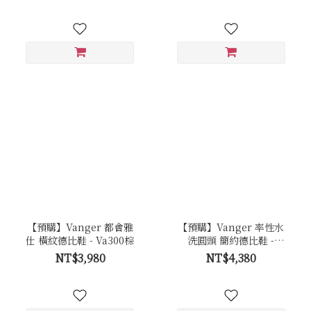
【預購】Vanger 都會雅
【預購】Vanger 率性水
仕 橫紋德比鞋 - Va300棕
洗圓頭 簡約德比鞋 -
Va302黑
NT$3,980
NT$4,380