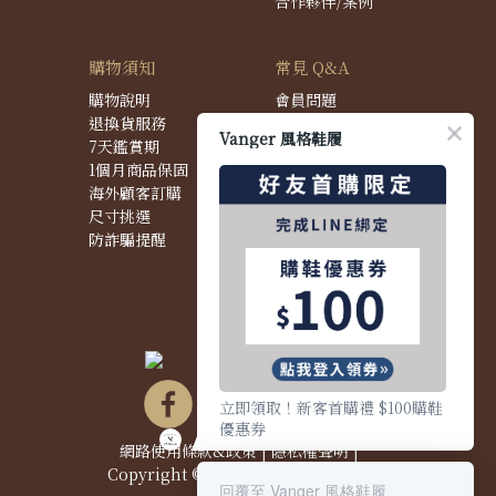
合作夥伴/案例
購物須知
常見 Q&A
購物說明
會員問題
退換貨服務
購物問題
Vanger 風格鞋履
7天鑑賞期
配送問題
1個月商品保固
退換貨問題
海外顧客訂購
商品問題
尺寸挑選
防詐騙提醒
立即領取！新客首購禮 $100購鞋
優惠券
網路使用條款&政策
|
隱私權聲明
|
Copyright © 2021 Vanger 風格鞋履
回覆至 Vanger 風格鞋履