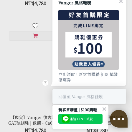
岩白(膠底)
Vanger 風格鞋履
NT$4,780
NT$4,780
立即領取！新客首購禮 $100購鞋
優惠券
回覆至 Vanger 風格鞋履
新客首購禮 | $100購鞋優惠券
【現貨】Vanger 復古軍風
【現貨】Vanger 商務靜音牛
連結 LINE 帳號
GAT德訓鞋 | 低筒 - Ca003 砂
津鞋 - Va220黑
岩白(白底)
NT$4,780
NT$3,780