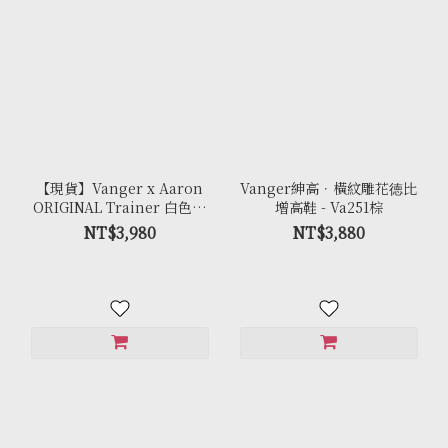
【現貨】Vanger x Aaron
Vanger紳高．橫紋雕花徳比
ORIGINAL Trainer 白色經
增高鞋 - Va251棕
典復古休閒鞋 - Ca006皚白色
NT$3,980
NT$3,880
(膠底)