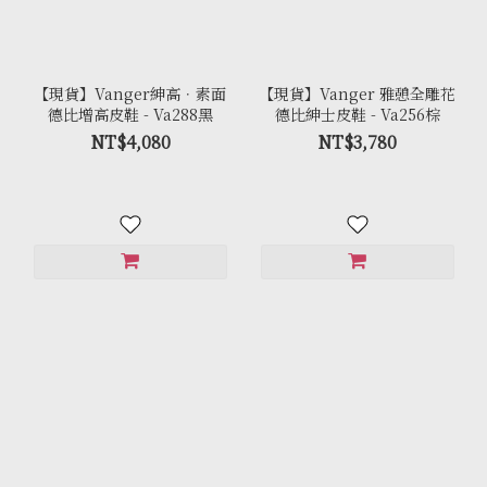
【現貨】Vanger紳高．素面
【現貨】Vanger 雅憩全雕花
德比增高皮鞋 - Va288黑
德比紳士皮鞋 - Va256棕
NT$4,080
NT$3,780