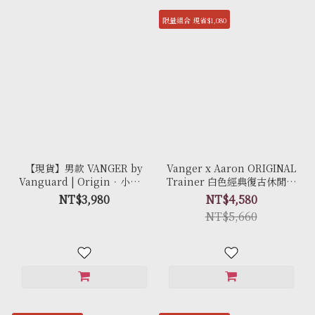
限量組合 現省$1,080
【現貨】男款 VANGER by
Vanger x Aaron ORIGINAL
Vanguard | Origin．小白鞋
Trainer 白色經典復古休閒鞋
- Ca005 極簡白
聯名限量套組 - Ca007皚白色
NT$3,980
NT$4,580
(膠底)
NT$5,660