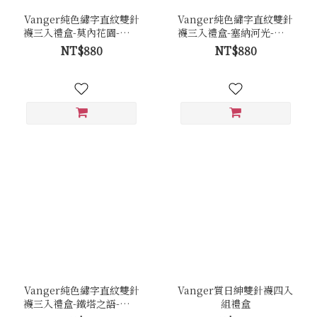
Vanger純色繡字直紋雙針
Vanger純色繡字直紋雙針
襪三入禮盒-莫內花園-雨後
襪三入禮盒-塞納河光-暖燦
深泥
沐色
NT$880
NT$880
Vanger純色繡字直紋雙針
Vanger質日紳雙針襪四入
襪三入禮盒-鐵塔之語-白晝
組禮盒