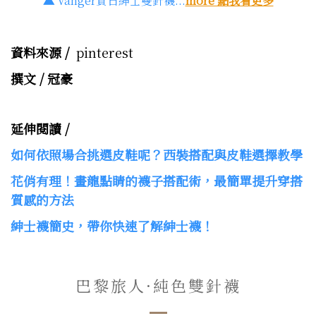
▲
Vanger質日紳士雙針襪...
more 點我看更多
資料來源 /
pinterest
撰文 / 冠豪
延伸閱讀 /
如何依照場合挑選皮鞋呢？西裝搭配與皮鞋選擇教學
花俏有理！畫龍點睛的襪子搭配術，最簡單提升穿搭
質感的方法
紳士襪簡史，帶你快速了解紳士襪！
巴黎旅人·純色雙針襪