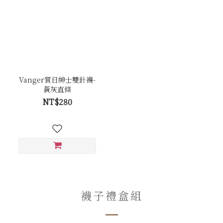
Vanger質日紳士雙針襪-
黃灰直條
NT$280
襪子禮盒組