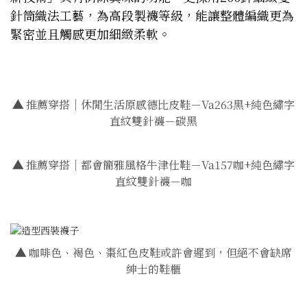
針筒織法工藝，為高段製襪等級，能讓整體編織更為
緊密並且觸感更加細緻柔軟。
▲
推薦穿搭｜休閒生活原感德比皮鞋－Va263黑+純色繡字
直紋雙針襪－碳黑
▲
推薦穿搭｜都會簡雅風格牛津仕鞋－Va157咖+純色繡字
直紋雙針襪－咖
▲
咖啡色、褐色、棗紅色皮鞋或許會遲到，但絕不會缺席
紳士的鞋櫃