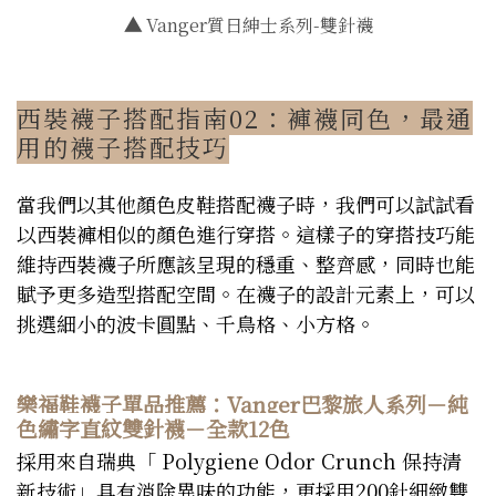
▲
Vanger質日紳士系列-雙針襪
西裝襪子搭配指南02：褲襪同色，最通
用的襪子搭配技巧
當我們以其他顏色皮鞋搭配襪子時，我們可以試試看
以西裝褲相似的顏色進行穿搭。這樣子的穿搭技巧能
維持西裝襪子所應該呈現的穩重、整齊感，同時也能
賦予更多造型搭配空間。在襪子的設計元素上，可以
挑選細小的波卡圓點、千鳥格、小方格。
樂福鞋襪子單品推薦：Vanger巴黎旅人系列－純
色繡字直紋雙針襪－全款12色
採用來自瑞典「 Polygiene Odor Crunch 保持清
新技術」具有消除異味的功能，更採用200針細緻雙