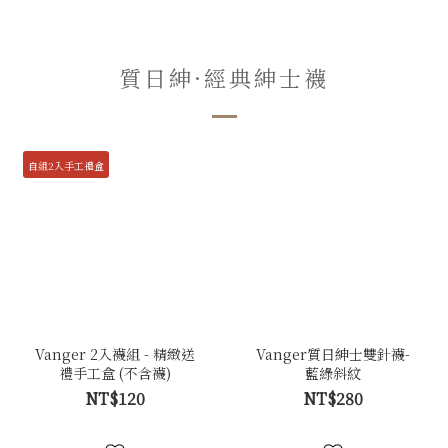
質日紳·經典紳士襪
自組2入手工禮盒
Vanger 2入襪組 - 精緻送
Vanger質日紳士雙針襪-
禮手工盒 (不含襪)
藍綠斜紋
NT$120
NT$280