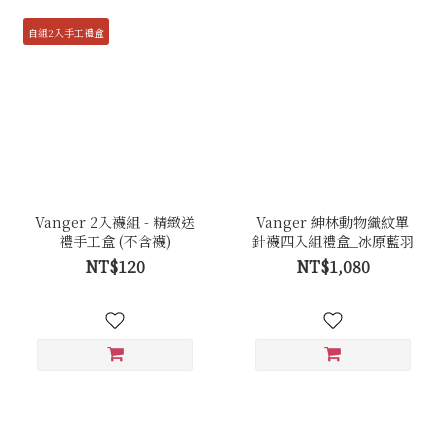
自組2入手工禮盒
Vanger 2入襪組 - 精緻送
Vanger 紳林動物織紋單
禮手工盒 (不含襪)
針襪四入組禮盒_冰原藍羽
NT$120
NT$1,080