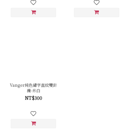
Vanger純色繡字直紋雙針
襪-米白
NT$300