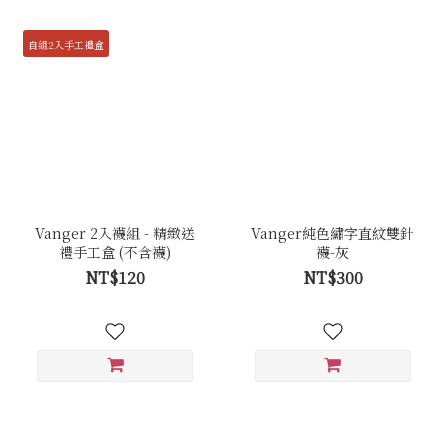
自組2入手工禮盒
Vanger 2入襪組 - 精緻送
Vanger純色繡字直紋雙針
禮手工盒 (不含襪)
襪-灰
NT$120
NT$300