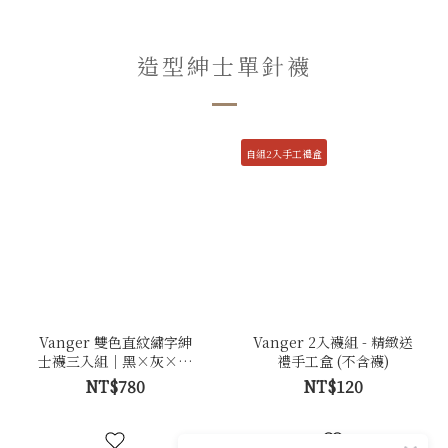
造型紳士單針襪
自組2入手工禮盒
Vanger 雙色直紋繡字紳
Vanger 2入襪組 - 精緻送
士襪三入組｜黑×灰×丈
禮手工盒 (不含襪)
青
NT$780
NT$120