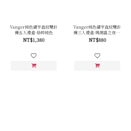
Vanger純色繡字直紋雙針
Vanger純色繡字直紋雙針
襪五入禮盒-拾粹純色
襪三入禮盒-瑪黑區之夜-酒
紅琉光
NT$1,380
NT$880