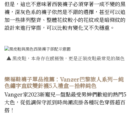
但是，這也不意味著西裝襪子必須穿著一成不變的黑
襪，深灰色系的襪子依然是不錯的選擇，甚至可以追
加一些排列整齊、整體花紋較小的花紋或是暗條紋的
設計來進行穿搭，可以比較有變化又不失穩重。
▲
黑皮鞋，本身存在感極強，更是正裝皮鞋最常見的顏色
樂福鞋襪子單品推薦：Vanger巴黎旅人系列－純
色繡字直紋雙針襪5入禮盒－拾粹純色
Vanger家2023新寵兒—盤點最受男紳們歡迎的熱門5
大色，從低調保守派到時尚潮流掛各種玩色穿搭超百
搭！