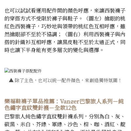
也可以試試看運用配件間的顏色呼應，來讓西裝襪子
的穿搭方式不受限於褲子與鞋子。（圖左）搶眼的桃
紅色西裝襪子，巧妙地與領帶的桃紅色互相呼應，雖
然搶眼卻不至於不協調；（圖右）利用西裝襪子與內
搭的針織衫互相呼應，讓黑皮鞋不至於太過正式，同
時也讓下半身能有更多層次的變化與選擇。
▲
除了主色，也可以統一配件顏色，來創造獨特氛圍！
樂福鞋襪子單品推薦：Vanger巴黎旅人系列－純
色繡字直紋雙針襪－全款12色
巴黎旅人純色繡字直紋雙針襪系列，分別為白、灰、
碳黑、米白、芥綠、軍綠、沙色、棕、咖、酒紅、靛