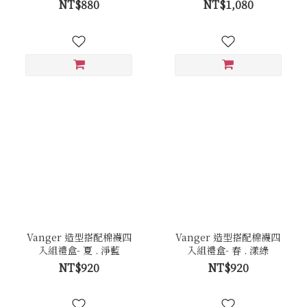
黑夜
NT$880
NT$1,080
Vanger 造型搭配棉襪四
Vanger 造型搭配棉襪四
入組禮盒- 夏 . 淨藍
入組禮盒- 春 . 漾綠
NT$920
NT$920