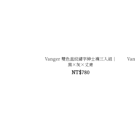
Vanger 雙色直紋繡字紳士襪三入組｜
Va
黑×灰×丈青
NT$780