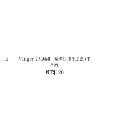
 - 白
Vanger 2入襪組 - 精緻送禮手工盒 (不
含襪)
NT$120