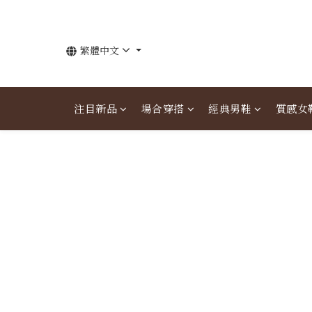
繁體中文
注目新品
場合穿搭
經典男鞋
質感女