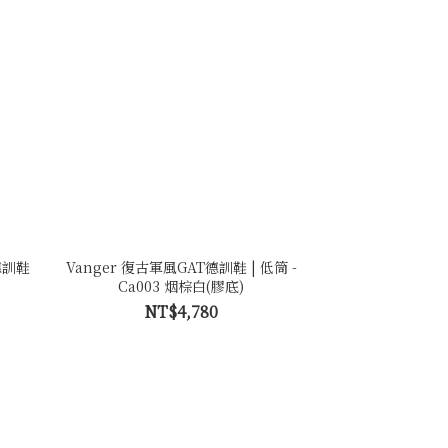
德訓鞋
Vanger 復古軍風GAT德訓鞋 | 低筒 -
Ca003 烟棕白(膠底)
NT$4,780