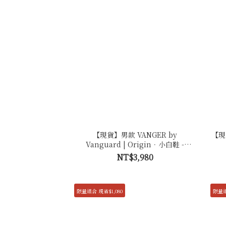
【現貨】男款 VANGER by
【現
Vanguard | Origin．小白鞋 -
Ca005 極簡白
NT$3,980
限量組合 現省$1,080
限量組