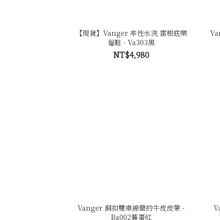
【現貨】Vanger 率性水洗 雷根底樂
V
福鞋 - Va303黑
NT$4,980
Vanger 銅扣雙車線簡約牛皮皮帶 -
V
Ba002暮棗紅