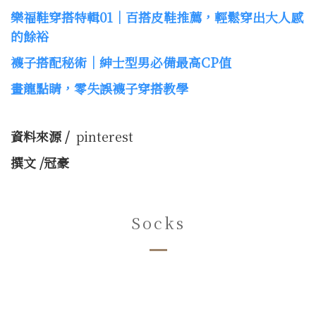
樂福鞋穿搭特輯
01
｜百搭皮鞋推薦，輕鬆穿出大人感
的餘裕
襪子搭配秘術｜紳士型男必備最高
CP
值
畫龍點睛，零失誤襪子穿搭教學
資料來源 /
pinterest
撰文 /冠豪
Socks