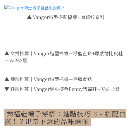
▲
Vanger造型搭配棉襪 - 直條紋系列
▲
穿搭推薦｜Vanger造型棉襪－淨藍直條+原感德比皮鞋
－Va263黑
▲
襪款推薦｜Vanger造型棉襪－淨藍直條
▼
鞋款推薦｜Vanger經典擦色Penny樂福鞋－Va212黑
樂福鞋襪子穿搭：進階技巧 3 - 搭配白
襪！？出奇不意的品味選擇