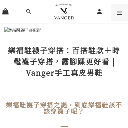
樂福鞋襪子穿搭：百搭鞋款＋時
髦襪子穿搭，露腳踝更好看 |
Vanger手工真皮男鞋
樂福鞋襪子穿搭之謎，到底樂福鞋該不
該穿襪子呢？