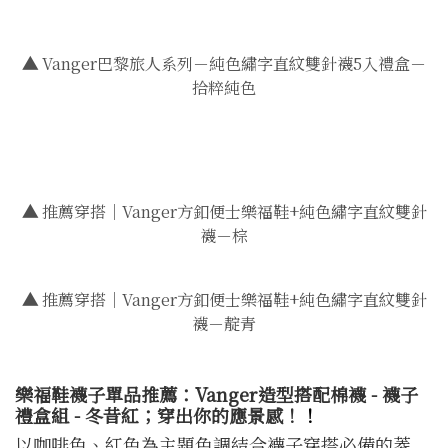
▲
Vanger巴黎旅人系列－純色繡字直紋雙針襪5入禮盒－
拾粹純色
▲
推薦穿搭｜Vanger方釦便士樂福鞋+純色繡字直紋雙針
襪－棕
▲
推薦穿搭｜Vanger方釦便士樂福鞋+純色繡字直紋雙針
襪－靛青
樂福鞋襪子單品推薦：Vanger造型搭配棉襪 - 襪子
禮盒組 - 冬昔紅；穿出你的應景感！
！
以咖啡色、紅色為主題色調結合襪子穿搭必備的菱