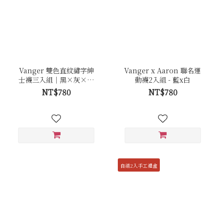
Vanger 雙色直紋繡字紳
Vanger x Aaron 聯名運
士襪三入組｜黑×灰×丈
動襪2入組 - 藍x白
青
NT$780
NT$780
自組2入手工禮盒