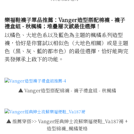
樂福鞋襪子單品推薦：Vanger造型搭配棉襪 - 襪子
禮盒組 - 秋楓橘；堆疊層次感最佳選擇！
以橘色、大地色系以及藍色為主題的楓橘系列造型
襪，恰好是你嘗試以相似色（大地色相關）或是主題
色（黑、灰、藍的都市色）的最佳選擇，恰好能夠完
美發揮承上啟下的功能。
▲
Vanger造型搭配棉襪 - 襪子禮盒組 - 秋楓橘
▲
推薦穿搭>> Vanger經典紳士流蘇樂福便鞋_Va187褐 +
造型棉襪_楓橘菱格