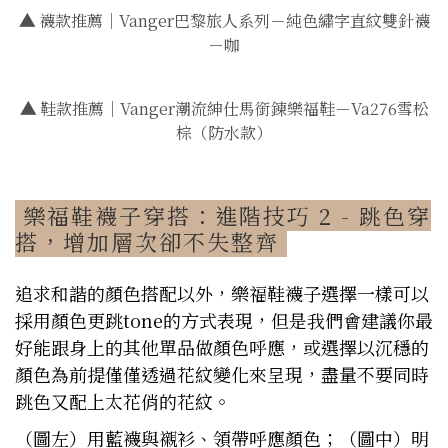
▲
襪款推薦｜Vanger巴黎旅人系列－純色繡字直紋雙針襪
－咖
▲
鞋款推薦｜Vanger潮流紳仕馬銜鍊樂福鞋－Va276雪松
棕（防水款）
樂福鞋襪子穿搭：進階技巧 2 - 跳色穿
搭，增加層次卻不失整齊
追求和諧的顏色搭配以外，樂福鞋襪子選擇一樣可以
採用顏色更跳tone的方式表現，但是我們會建議你最
好能跟身上的其他單品做顏色呼應，或選擇以沉穩的
顏色為前提僅僅透過花紋變化來呈現，盡量不要同時
跳色又配上太花俏的花紋。
（圖左）用藍襪與襯衫、領帶呼應顏色；（圖中）明