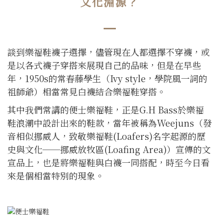
文化淵源？
談到樂福鞋襪子選擇，儘管現在人都選擇不穿襪，或
是以各式襪子穿搭來展現自己的品味，但是在早些
年，1950s的常春藤學生（Ivy style，學院風一詞的
祖師爺）相當常見白襪結合樂福鞋穿搭。
其中我們常講的便士樂福鞋，正是G.H Bass於樂福
鞋浪潮中設計出來的鞋款，當年被稱為Weejuns（發
音相似挪威人，致敬樂福鞋(Loafers)名字起源的歷
史與文化──挪威放牧區(Loafing Area)）宣傳的文
宣品上，也是將樂福鞋與白襪一同搭配，時至今日看
來是個相當特別的現象。