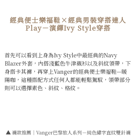
經典便士樂福鞋×經典男裝穿搭達人
Play－演繹Ivy Style穿搭
首先可以看到上身為Ivy Style中最經典的Navy
Blazer外套，內搭淺藍色牛津襯衫以及斜紋領帶，下
身搭卡其褲，再穿上Vanger的經典便士樂福鞋—暖
陽咖，這種搭配方式任何人都能輕鬆駕馭，領帶部分
則可以選擇素色、斜紋、格紋。
▲
襪款推薦｜Vanger巴黎旅人系列－純色繡字直紋雙針襪