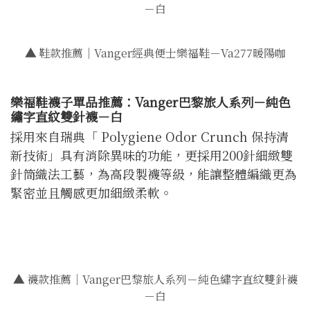
－白
▲
鞋款推薦｜Vanger經典便士樂福鞋－Va277暖陽咖
樂福鞋襪子單品推薦：Vanger巴黎旅人系列－純色
繡字直紋雙針襪－白
採用來自瑞典「 Polygiene Odor Crunch 保持清
新技術」具有消除異味的功能，更採用200針細緻雙
針筒織法工藝，為高段製襪等級，能讓整體編織更為
緊密並且觸感更加細緻柔軟。
▲
襪款推薦｜Vanger巴黎旅人系列－純色繡字直紋雙針襪
－白