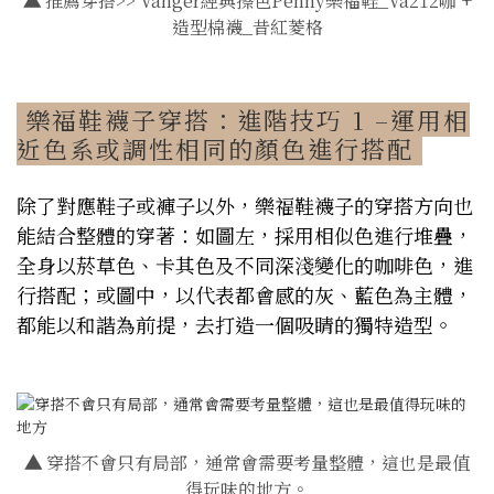
▲
推薦穿搭>> Vanger經典擦色Penny樂福鞋_Va212咖 +
造型棉襪_昔紅菱格
樂福鞋襪子穿搭：進階技巧 1 –運用相
近色系或調性相同的顏色進行搭配
除了對應鞋子或褲子以外，樂福鞋襪子的穿搭方向也
能結合整體的穿著：如圖左，採用相似色進行堆疊，
全身以菸草色、卡其色及不同深淺變化的咖啡色，進
行搭配；或圖中，以代表都會感的灰、藍色為主體，
都能以和諧為前提，去打造一個吸睛的獨特造型。
▲
穿搭不會只有局部，通常會需要考量整體，這也是最值
得玩味的地方。