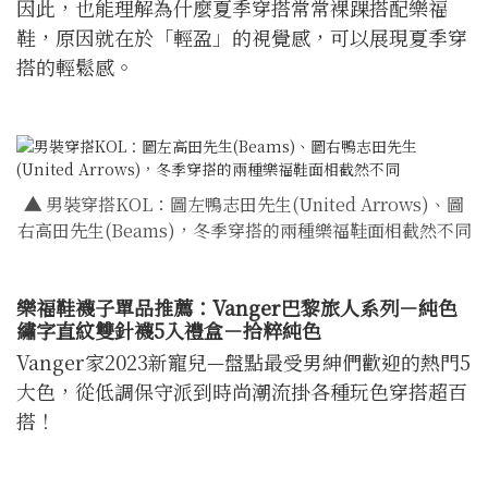
因此，也能理解為什麼夏季穿搭常常裸踝搭配樂福
鞋，原因就在於「輕盈」的視覺感，可以展現夏季穿
搭的輕鬆感。
▲
男裝穿搭KOL：圖左鴨志田先生(United Arrows)、圖
右高田先生(Beams)，冬季穿搭的兩種樂福鞋面相截然不同
樂福鞋襪子單品推薦：Vanger巴黎旅人系列－純色
繡字直紋雙針襪5入禮盒－拾粹純色
Vanger家2023新寵兒—盤點最受男紳們歡迎的熱門5
大色，從低調保守派到時尚潮流掛各種玩色穿搭超百
搭！