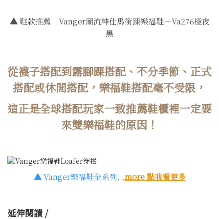
▲
鞋款推薦｜Vanger潮流紳仕馬銜鍊樂福鞋－Va276極夜
黑
從襪子搭配到露腳踝搭配、不分季節、正式
搭配或休閒搭配，樂福鞋搭配毫不受限，
這正是全球搭配玩家一致推薦鞋櫃裡一定要
來雙樂福鞋的原因！
▲
Vanger樂福鞋全系列...
more 點我看更多
延伸閱讀 /